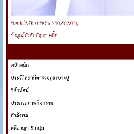
พ.ต.อ.วัชระ เทพเสน ผกก.สภ.บางปู
ข้อมูลผู้บังคับบัญชา คลิ๊ก
หน้าหลัก
ประวัติสถานีตำรวจภูธรบางปู
วิสัยทัศน์
ประมวลภาพกิจกรรม
กำลังพล
คดีอาญา 5 กลุ่ม